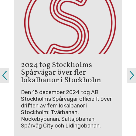
2024 tog Stockholms
A
Spårvägar över fler
n
SL
lokalbanor i Stockholm
be
ha
Den 15 december 2024 tog AB
vä
Stockholms Spårvägar officiellt över
driften av fem lokalbanor i
Stockholm: Tvärbanan,
Nockebybanan, Saltsjöbanan,
Spårväg City och Lidingöbanan.