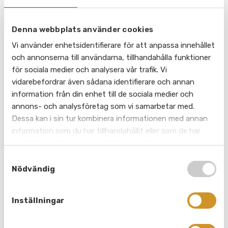
LÄS MER
Denna webbplats använder cookies
Vi använder enhetsidentifierare för att anpassa innehållet
och annonserna till användarna, tillhandahålla funktioner
för sociala medier och analysera vår trafik. Vi
vidarebefordrar även sådana identifierare och annan
information från din enhet till de sociala medier och
annons- och analysföretag som vi samarbetar med.
Dessa kan i sin tur kombinera informationen med annan
information som du har tillhandahållit eller som de har
samlat in när du har använt deras tjänster.
S
Nödvändig
a
m
t
Om Stockholms Spårvägar
Inställningar
y
c
Vi kan både spårväg och spårvagnar. Med